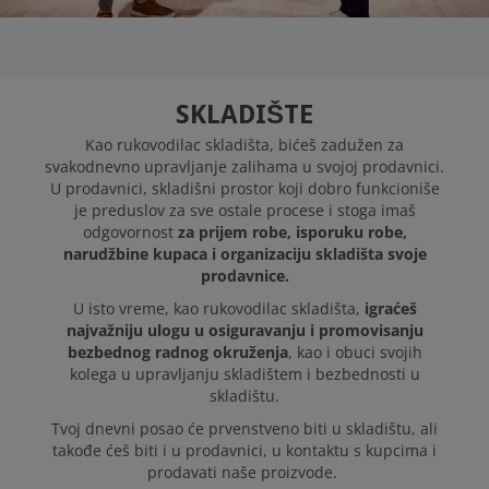
SKLADIŠTE
Kao rukovodilac skladišta, bićeš zadužen za
svakodnevno upravljanje zalihama u svojoj prodavnici.
U prodavnici, skladišni prostor koji dobro funkcioniše
je preduslov za sve ostale procese i stoga imaš
odgovornost
za prijem robe, isporuku robe,
narudžbine kupaca i organizaciju skladišta svoje
prodavnice.
U isto vreme, kao rukovodilac skladišta,
igraćeš
najvažniju ulogu u osiguravanju i promovisanju
bezbednog radnog okruženja
, kao i obuci svojih
kolega u upravljanju skladištem i bezbednosti u
skladištu.
Tvoj dnevni posao će prvenstveno biti u skladištu, ali
takođe ćeš biti i u prodavnici, u kontaktu s kupcima i
prodavati naše proizvode.