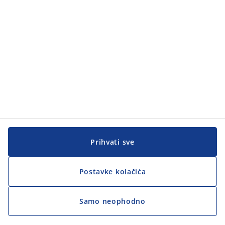
Batajnički drum 1
11080 Beograd - Zemun
posao@jysk.com
KATEGORIJE
Praksa
Prodavac
Skladište
Zamenik rukovodioca prodavnice
Rukovodilac prodavnice - pripravnik
Rukovodilac prodavnice
Regionalni rukovodilac maloprodaje
Direktor prodaje
VIŠE O JYSK-u
Prihvati sve
JYSK.com
Postavke kolačića
JYSK.rs
Privatnost kandidati
Pristupačnost
Samo neophodno