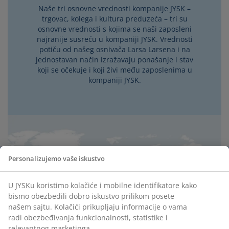
Naše tri osnovne vrednosti kompanije JYSK –
trgovac, kolega i kultura preduzeća – tri su
osnovne vrednosti s kojima se naši zaposleni
najranije susreću u kompaniji JYSK. Vrednosti
potiču od našeg osnivača Larsa Larsena i na
jednostavan način izražavaju ponašanje i stav
koji se očekuje i koji živi među zaposlenima u
kompaniji JYSK.
Personalizujemo vaše iskustvo
U JYSKu koristimo kolačiće i mobilne identifikatore kako
bismo obezbedili dobro iskustvo prilikom posete
našem sajtu. Kolačići prikupljaju informacije o vama
radi obezbeđivanja funkcionalnosti, statistike i
relevantnog marketinga.