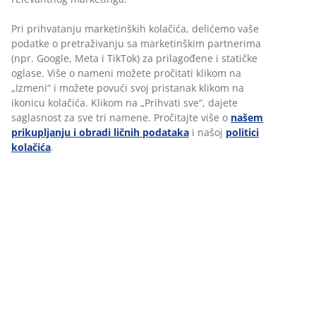
Pri prihvatanju marketinških kolačića, delićemo vaše
podatke o pretraživanju sa marketinškim partnerima
(npr. Google, Meta i TikTok) za prilagođene i statičke
oglase. Više o nameni možete pročitati klikom na
„Izmeni“ i možete povući svoj pristanak klikom na
ikonicu kolačića. Klikom na „Prihvati sve“, dajete
saglasnost za sve tri namene. Pročitajte više o
našem
prikupljanju i obradi ličnih podataka
i našoj
politici
kolačića
.
JYSK LEADERSHIP
JYSK Leadership izražava ponašanje i stav koji
očekujemo od svojih rukovodilaca svakog dana.
Naše tri temeljne vrednosti JYSK
Leadershipa,
Lider, Trener i Komunikator
, u velikoj meri
odražavaju naše skandinavske korene, jer
verujemo jedni drugima i verujemo u
delegiranje i slobodu uz odgovornost. Stoga
naši skandinavski koreni takođe definišu