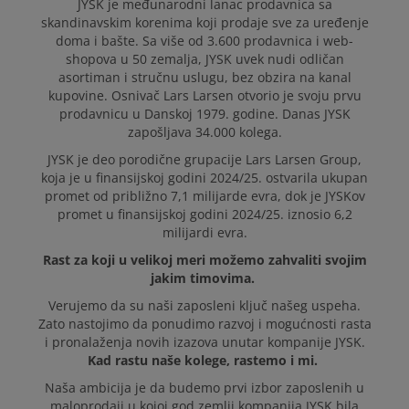
JYSK je međunarodni lanac prodavnica sa
skandinavskim korenima koji prodaje sve za uređenje
doma i bašte. Sa više od 3.600 prodavnica i web-
shopova u 50 zemalja, JYSK uvek nudi odličan
asortiman i stručnu uslugu, bez obzira na kanal
kupovine. Osnivač Lars Larsen otvorio je svoju prvu
prodavnicu u Danskoj 1979. godine. Danas JYSK
zapošljava 34.000 kolega.
JYSK je deo porodične grupacije Lars Larsen Group,
koja je u finansijskoj godini 2024/25. ostvarila ukupan
promet od približno 7,1 milijarde evra, dok je JYSKov
promet u finansijskoj godini 2024/25. iznosio 6,2
milijardi evra.
Rast za koji u velikoj meri možemo zahvaliti svojim
jakim timovima.
Verujemo da su naši zaposleni ključ našeg uspeha.
Zato nastojimo da ponudimo razvoj i mogućnosti rasta
i pronalaženja novih izazova unutar kompanije JYSK.
Kad rastu naše kolege, rastemo i mi.
Naša ambicija je da budemo prvi izbor zaposlenih u
maloprodaji u kojoj god zemlji kompanija JYSK bila