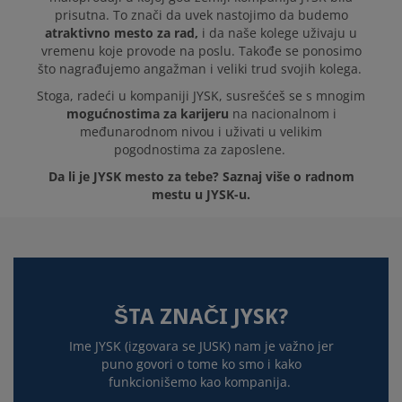
prisutna. To znači da uvek nastojimo da budemo
atraktivno mesto za rad,
i da naše kolege uživaju u
vremenu koje provode na poslu. Takođe se ponosimo
što nagrađujemo angažman i veliki trud svojih kolega.
Stoga, radeći u kompaniji JYSK, susrešćeš se s mnogim
mogućnostima za karijeru
na nacionalnom i
međunarodnom nivou i uživati ​​u velikim
pogodnostima za zaposlene.
Da li je JYSK mesto za tebe? Saznaj više o radnom
mestu u JYSK-u.
ŠTA ZNAČI JYSK?
Ime JYSK (izgovara se JUSK) nam je važno jer
puno govori o tome ko smo i kako
funkcionišemo kao kompanija.