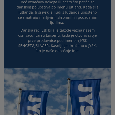
Reč označava nekoga ili nešto što potiče sa
danskog poluostrva po imenu Jutland. Kada si s
Jutlanda, ti si jysk, a ljudi s Jutlanda uopšteno
se smatraju marljivim, skromnim i pouzdanim
ljudima.
Danska reč jysk bila je takođe važna našem
osnivaču, Larsu Larsenu, kada je otvorio svoje
prve prodavnice pod imenom JYSK
SENGETØJSLAGER. Kasnije je skraćeno u JYSK,
što je naše današnje ime.